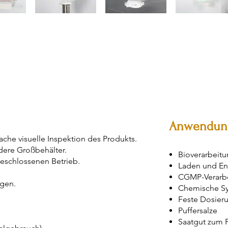
Anwendun
fache visuelle Inspektion des Produkts.
dere Großbehälter.
Bioverarbeit
geschlossenen Betrieb.
Laden und E
CGMP-Verarb
ngen.
Chemische S
Feste Dosier
Puffersalze
Saatgut zum 