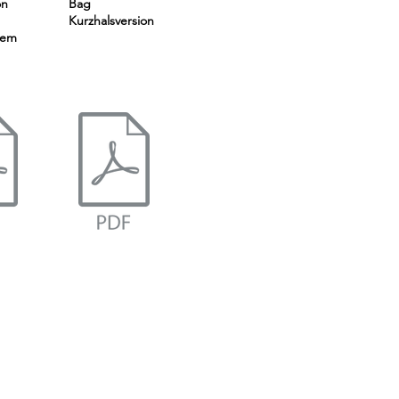
on
Bag
Kurzhalsversion
tem
rten