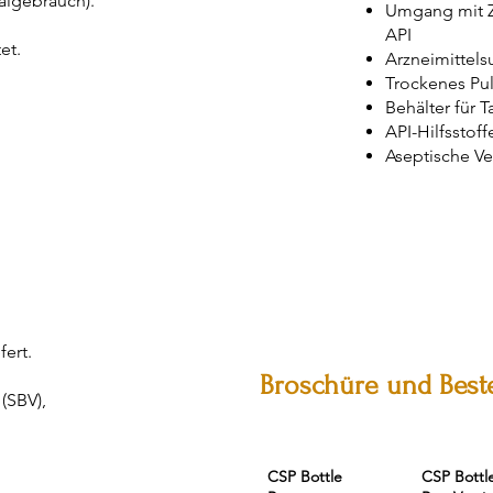
algebrauch).
Umgang mit Z
API
et.
Arzneimittels
Trockenes Pul
Behälter für 
API-Hilfsstoff
Aseptische Ve
ert.
Broschüre und Best
(SBV),
CSP Bottle
CSP Bottl