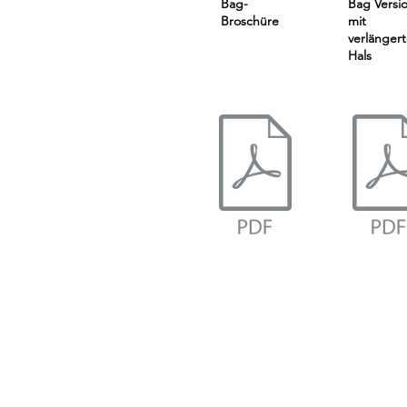
Bag-
Bag Versi
Broschüre
mit
verlänger
Hals
echen Sie mit den Containment-Expe
von CSP