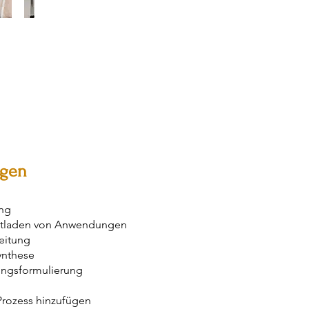
gen
ung
ntladen von Anwendungen
eitung
ynthese
ungsformulierung
Prozess hinzufügen