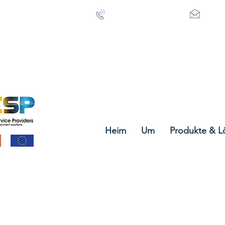
+353 21 488 3615
info@
Heim
Um
Produkte & 