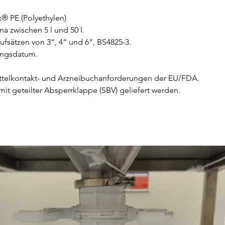
® PE (Polyethylen)
a zwischen 5 l und 50 l.
aufsätzen von 3“, 4“ und 6“, BS4825-3.
lungsdatum.
mittelkontakt- und Arzneibuchanforderungen der EU/FDA.
t geteilter Absperrklappe (SBV) geliefert werden.