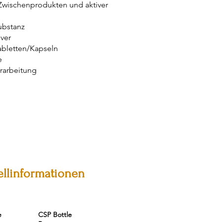
wischenprodukten und aktiver
ubstanz
ver
Tabletten/Kapseln
e
rarbeitung
ellinformationen
e
CSP Bottle