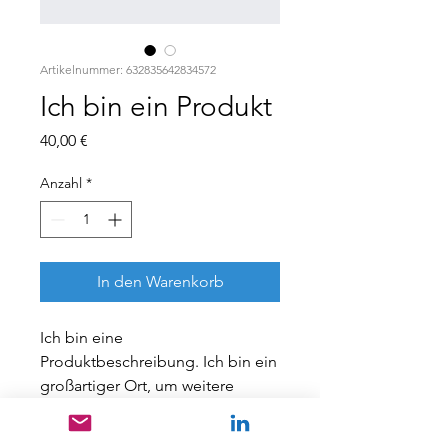
Artikelnummer: 632835642834572
Ich bin ein Produkt
Preis
40,00 €
Anzahl
*
In den Warenkorb
Ich bin eine 
Produktbeschreibung. Ich bin ein 
großartiger Ort, um weitere 
Details zu Ihrem Produkt wie 
Größe, Material, Pflegehinweise 