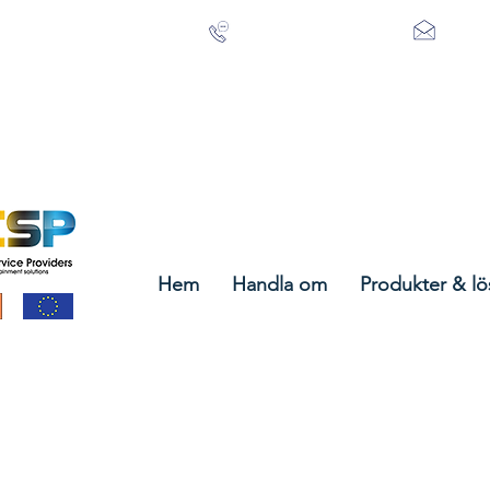
+353 21 488 3615
sales
Hem
Handla om
Produkter & lö