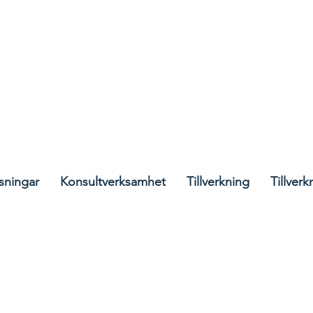
@containment.ie
sningar
Konsultverksamhet
Tillverkning
Tillverk