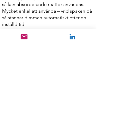
så kan absorberande mattor användas.
Mycket enkel att använda – vrid spaken på
så stannar dimman automatiskt efter en
inställd tid.
Ingen risk för legionella när de korrekta
procedurerna följs.