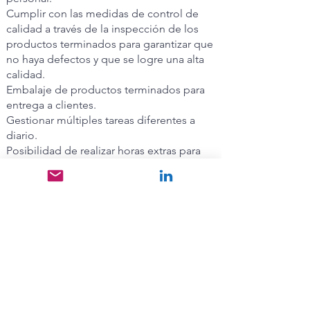
Cumplir con las medidas de control de
calidad a través de la inspección de los
productos terminados para garantizar que
no haya defectos y que se logre una alta
calidad.
Embalaje de productos terminados para
entrega a clientes.
Gestionar múltiples tareas diferentes a
diario.
Posibilidad de realizar horas extras para
cumplir con los requisitos del proyecto.
Informar al gerente para cualquier
tranquilidad que tenga sobre cualquier
asunto de producción.
Requisitos deseables:
- Experiencia en sala limpia
- Experiencia GMP
- Experiencia en PIB