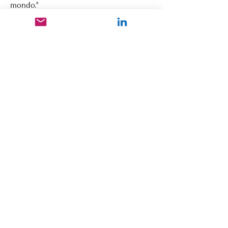
mondo."
"Azienda molto amichevole e solidale,
con uno straordinario spirito di squadra
in tutto l'ufficio."
Parla con gli esperti di
contenimento al CSP
Informarsi ora