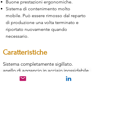
Buone prestazioni ergonomiche.
Sistema di contenimento molto
mobile. Può essere rimosso dal reparto
di produzione una volta terminato e
riportato nuovamente quando
necessario.
Caratteristiche
Sistema completamente sigillato.
anello di aggancio in acciaio inossidabile.
Telaio di supporto in acciaio inox.
Bacchetta aspirante.
Il vuoto viene aspirato nel sistema quando
è necessario trasferire il prodotto.
Sono incorporati anche porte e manicotti
per i rifiuti per lo smaltimento sicuro dei
rifiuti.
Filtro HEPA ad alta capacità