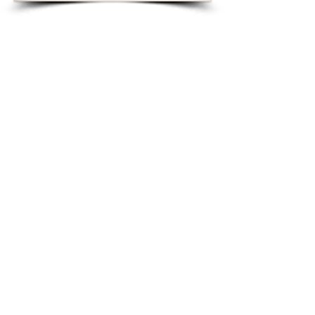
CSP-faciliteiten
Ultramoderne productiefaciliteiten in
Little Island en Carrigtwohill, County
Cork.
ISO klasse 8 en 7 cleanroom
productieomgeving.
Gekwalificeerd en ervaren
ingenieursteam.
CNC-snijden wordt gebruikt om exacte
snijspecificaties te bereiken.
Gecontroleerde productielocaties.
Ervaren productie- en testoperators.