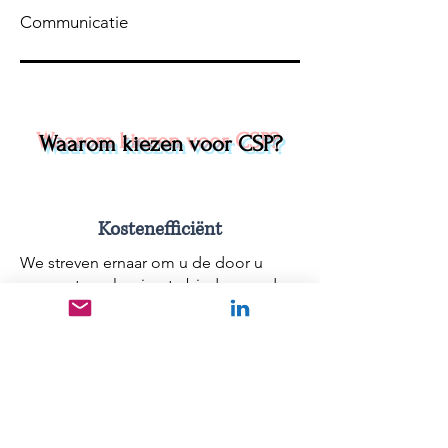
Communicatie
Waarom kiezen voor CSP?
Kostenefficiënt
We streven ernaar om u de door u
gewenste oplossing te bieden zonder
de dure kosten. CSP-oplossingen zijn
extreem kosteneffectief.&nbsp;
Uitstekende service
We streven ernaar om onze klanten de