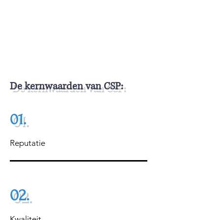
Toegewijd goederenopslagmagazijn,
een speciale werkplaats voor montage
en een speciale productshowroom
De kernwaarden van CSP:
01.
Reputatie
02.
Kwaliteit