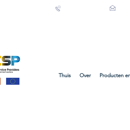
+353 21 488 3615
info@
Thuis
Over
Producten en