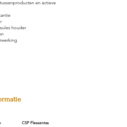
ussenproducten en actieve
antie
r
psules houder
en
rwerking
ormatie
e
CSP Flessentas