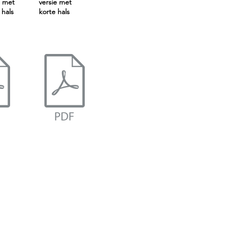
e met
versie met
 hals
korte hals
CSP