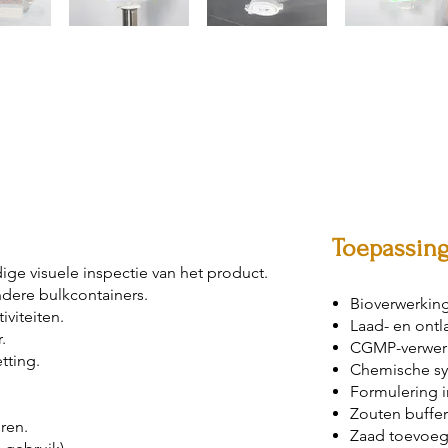
Toepassin
ige visuele inspectie van het product.
ndere bulkcontainers.
Bioverwerkin
iviteiten.
Laad- en ont
.
CGMP-verwer
tting.
Chemische sy
Formulering i
Zouten buffe
ren.
Zaad toevoeg