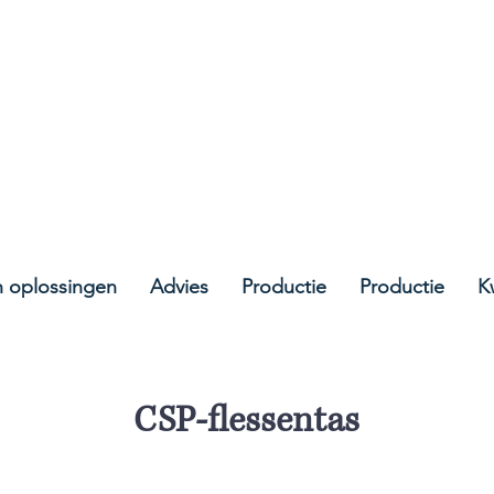
containment.ie
 oplossingen
Advies
Productie
Productie
Kw
CSP-flessentas