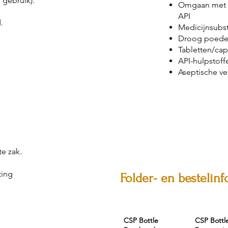
gebruik).
Omgaan met t
API
.
Medicijnsubst
Droog poede
Tabletten/ca
API-hulpstoff
Aseptische ve
e zak.
ting
Folder- en bestelinf
CSP Bottle
CSP Bottl