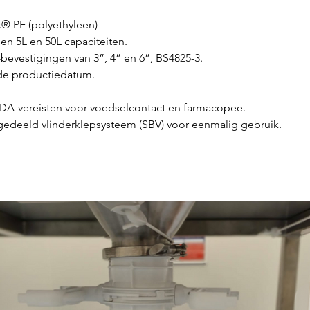
® PE (polyethyleen)
sen 5L en 50L capaciteiten.
-bevestigingen van 3”, 4” en 6”, BS4825-3.
 de productiedatum.
FDA-vereisten voor voedselcontact en farmacopee.
edeeld vlinderklepsysteem (SBV) voor eenmalig gebruik.