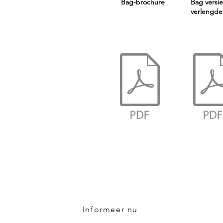
Bag-brochure
Bag versi
verlengde
aat met de containmentexperts van 
Informeer nu