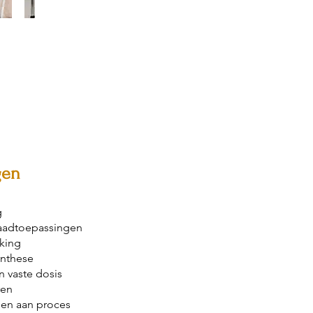
gen
g
laadtoepassingen
king
nthese
n vaste dosis
ren
en aan proces