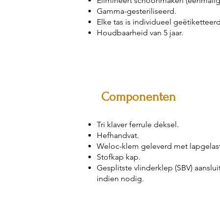
Elimineert schoonmaken (eenmalig 
Gamma-gesteriliseerd.
Elke tas is individueel geëtiketteerd
Houdbaarheid van 5 jaar.
Componenten
Tri klaver ferrule deksel.
Hefhandvat.
Weloc-klem geleverd met lapgelast
Stofkap kap.
Gesplitste vlinderklep (SBV) aanslui
indien nodig.