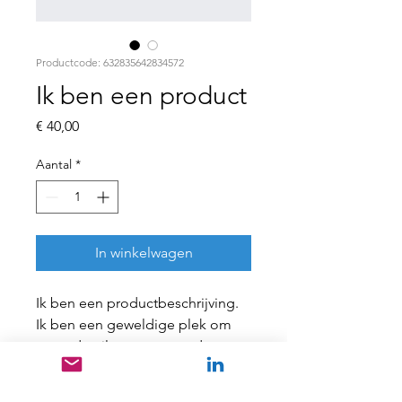
Productcode: 632835642834572
Ik ben een product
Prijs
€ 40,00
Aantal
*
In winkelwagen
Ik ben een productbeschrijving. 
Ik ben een geweldige plek om 
meer details over uw product toe 
te voegen, zoals maatvoering, 
materiaal, onderhoudsinstructies 