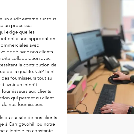
e un audit externe sur tous
ace un processus
ui exige que les
umettent à une approbation
s commerciales avec
éveloppé avec nos clients
troite collaboration avec
cessitent la contribution de
ue de la qualité. CSP tient
 des fournisseurs tout au
t avoir un intérêt
s fournisseurs aux clients
ation qui permet au client
un de nos fournisseurs.
s ou sur site de nos clients
ège à Carrigtwohill ou notre
une clientèle en constante