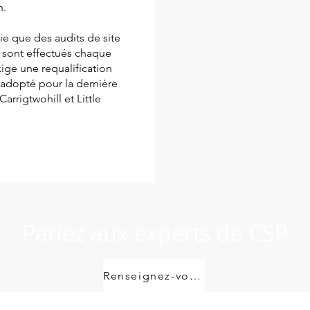
n.
ie que des audits de site
nd sont effectués chaque
ige une requalification
 adopté pour la dernière
arrigtwohill et Little
Parlez aux experts de CSP
Renseignez-vous maintenant