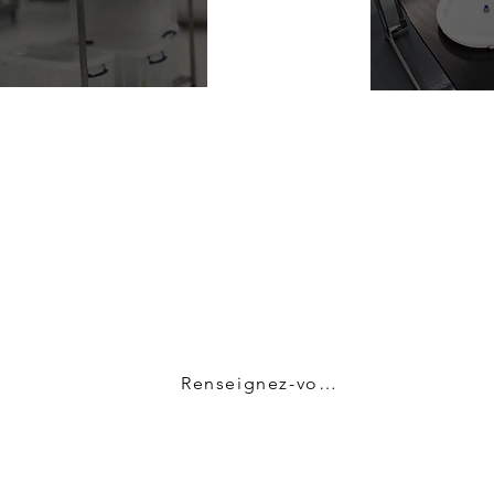
arlez aux experts en confinement de
Renseignez-vous maintenant