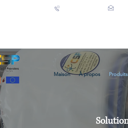
+353 21 488 3615
info@
Maison
À propos
Produits
Solutio