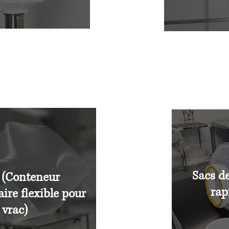
Sacs de
 (Conteneur
rap
ire flexible pour
vrac)