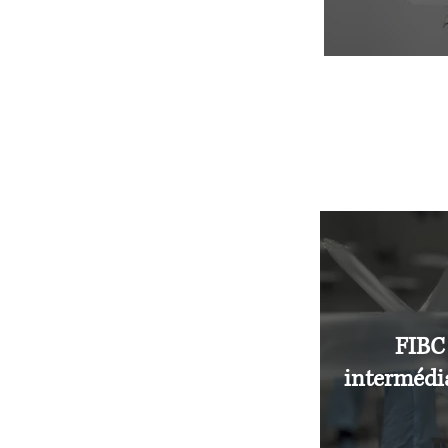
FIBC
intermédia