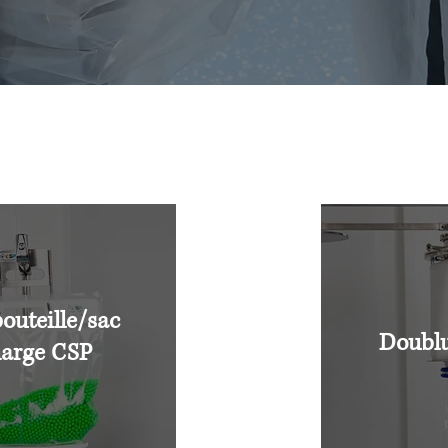
outeille/sac
Doublu
harge CSP