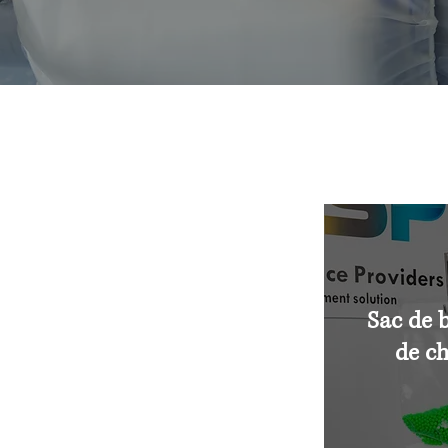
Sac de b
de c