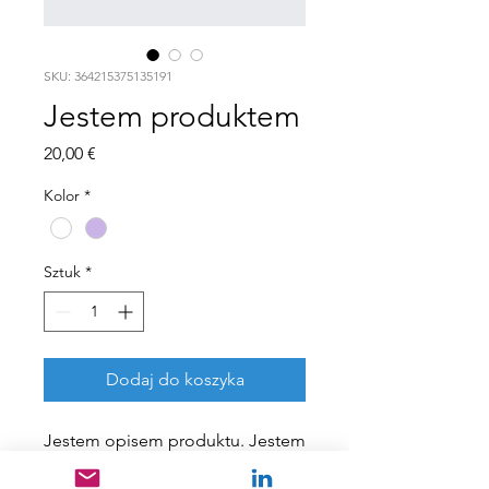
SKU: 364215375135191
Jestem produktem
Cena
20,00 €
Kolor
*
Sztuk
*
Dodaj do koszyka
Jestem opisem produktu. Jestem 
doskonałym miejscem, aby 